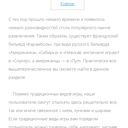
С тех пор прошло немало времени и появилось
немало разновидностей столь популярного нынче
развлечения. Таким образом, существует французский
бильярд «Карамболь», три вида русского бильярда
«Американка», «Сибирка» и «Невская, англичане играют
в «Снукер», а американцы — в «Пул». Практически все
вышеперечисленное вы сможете найти в данном
разделе.
Помимо традиционных видов игры, наши
пользователи смогут отыскать здесь решительно все,
так или иначе связанное с кием, лунками и шарами.
Если традиционные виды игры вам порядком
поднадоели, можно развлечь себя, например, загоняя