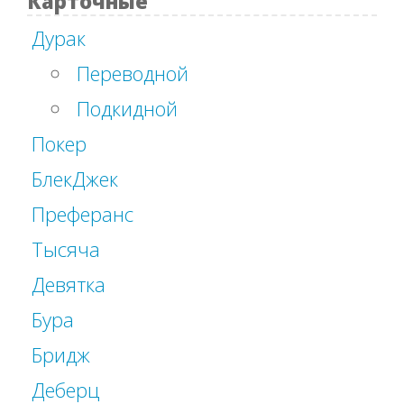
Карточные
Дурак
Переводной
Подкидной
Покер
БлекДжек
Преферанс
Тысяча
Девятка
Бура
Бридж
Деберц