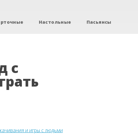
арточные
Настольные
Пасьянсы
д с
грать
скачивания и игры с людьми