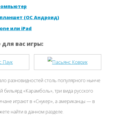
 компьютер
 планшет (ОС Андроид)
one или iPad
для вас игры:
ало разновидностей столь популярного нынче
й бильярд «Карамболь», три вида русского
ичане играют в «Снукер», а американцы — в
ете найти в данном разделе.