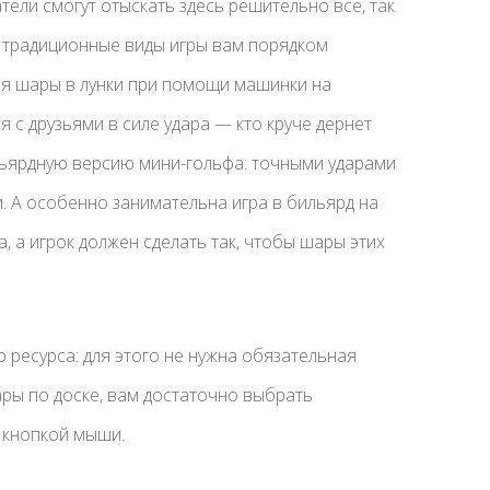
ели смогут отыскать здесь решительно все, так
и традиционные виды игры вам порядком
яя шары в лунки при помощи машинки на
с друзьями в силе удара — кто круче дернет
льярдную версию мини-гольфа: точными ударами
. А особенно занимательна игра в бильярд на
, а игрок должен сделать так, чтобы шары этих
 ресурса: для этого не нужна обязательная
ары по доске, вам достаточно выбрать
 кнопкой мыши.