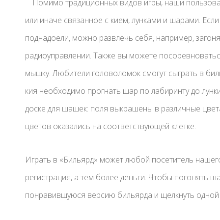
Помимо традиционных видов игры, наши пользоват
или иначе связанное с кием, лунками и шарами. Есл
поднадоели, можно развлечь себя, например, загон
радиоуправлении. Также вы можете посоревноваться 
мышку. Любители головоломок смогут сыграть в би
кия необходимо прогнать шар по лабиринту до лунки
доске для шашек: поля выкрашены в различные цвета
цветов оказались на соответствующей клетке.
Играть в «Бильярд» может любой посетитель нашего
регистрация, а тем более деньги. Чтобы погонять ш
понравившуюся версию бильярда и щелкнуть одной