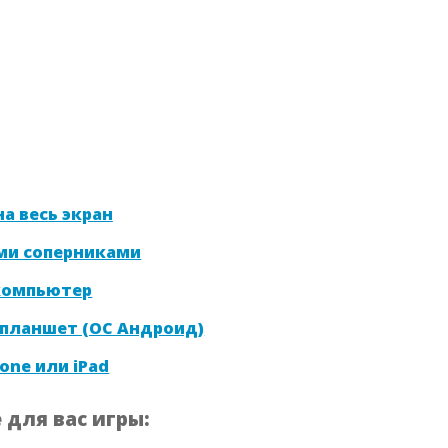
а весь экран
ми соперниками
 компьютер
 планшет (ОС Андроид)
one или iPad
для вас игры: