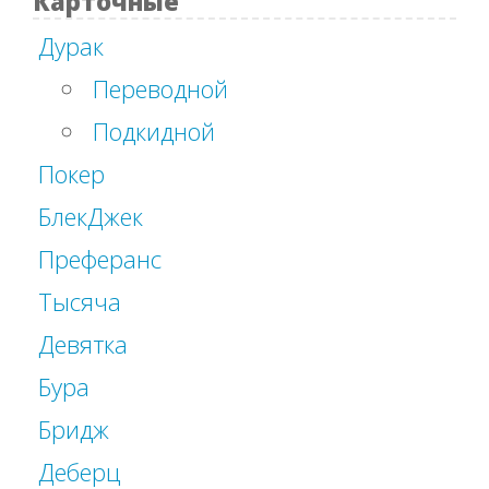
Карточные
Дурак
Переводной
Подкидной
Покер
БлекДжек
Преферанс
Тысяча
Девятка
Бура
Бридж
Деберц