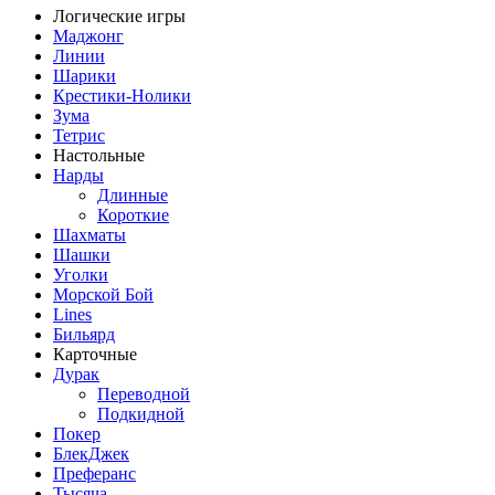
Логические игры
Маджонг
Линии
Шарики
Крестики-Нолики
Зума
Тетрис
Настольные
Нарды
Длинные
Короткие
Шахматы
Шашки
Уголки
Морской Бой
Lines
Бильярд
Карточные
Дурак
Переводной
Подкидной
Покер
БлекДжек
Преферанс
Тысяча