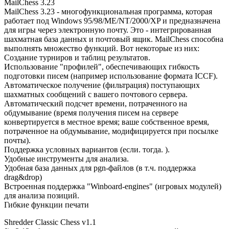
MailChess 3.23
MailChess 3.23 - многофункциональная программа, которая
работает под Windows 95/98/ME/NT/2000/XP и предназначена
для игры через электронную почту. Это - интегрированная
шахматная база данных и почтовый ящик. MailChess способна
выполнять множество функций. Вот некоторые из них:
Создание турниров и таблиц результатов.
Использование "профилей", обеспечивающих гибкость
подготовки писем (например использование формата ICCF).
Автоматическое получение (фильтрация) поступающих
шахматных сообщений с вашего почтового сервера.
Автоматический подсчет времени, потраченного на
обдумывание (время получения писем на сервере
конвертируется в местное время; ваше собственное время,
потраченное на обдумывание, модифицируется при посылке
почты).
Поддержка условных вариантов (если. тогда. ).
Удобные инструменты для анализа.
Удобная база данных для pgn-файлов (в т.ч. поддержка
drag&drop)
Встроенная поддержка "Winboard-engines" (игровых модулей)
для анализа позиций.
Гибкие функции печати
Shredder Classic Chess v1.1