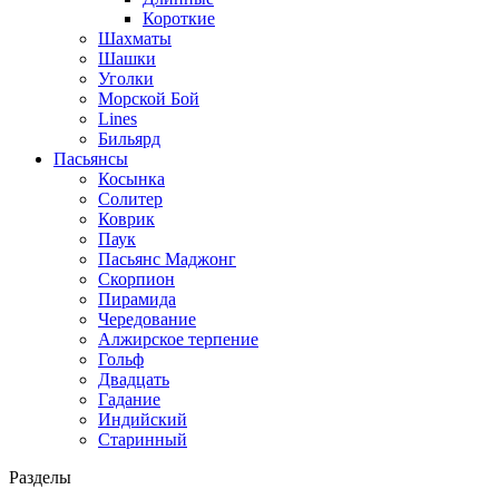
Короткие
Шахматы
Шашки
Уголки
Морской Бой
Lines
Бильярд
Пасьянсы
Косынка
Солитер
Коврик
Паук
Пасьянс Маджонг
Скорпион
Пирамида
Чередование
Алжирское терпение
Гольф
Двадцать
Гадание
Индийский
Старинный
Разделы