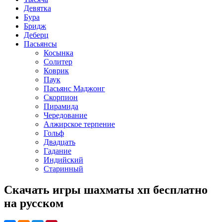
Девятка
Бура
Бридж
Деберц
Пасьянсы
Косынка
Солитер
Коврик
Паук
Пасьянс Маджонг
Скорпион
Пирамида
Чередование
Алжирское терпение
Гольф
Двадцать
Гадание
Индийский
Старинный
Скачать игры шахматы хп бесплатно
на русском