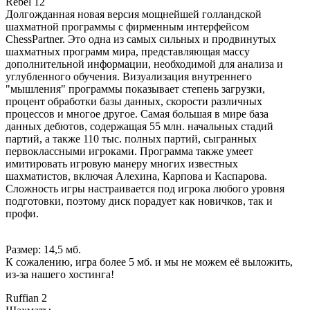
Rebel 12
Долгожданная новая версия мощнейшей голландской
шахматной программы с фирменным интерфейсом
ChessPartner. Это одна из самых сильных и продвинутых
шахматных программ мира, представляющая массу
дополнительной информации, необходимой для анализа и
углубленного обучения. Визуализация внутреннего
"мышления" программы показывает степень загрузки,
процент обработки базы данных, скорости различных
процессов и многое другое. Самая большая в мире база
данных дебютов, содержащая 55 млн. начальных стадий
партий, а также 110 тыс. полных партий, сыгранных
первоклассными игроками. Программа также умеет
имитировать игровую манеру многих известных
шахматистов, включая Алехина, Карпова и Каспарова.
Сложность игры настраивается под игрока любого уровня
подготовки, поэтому диск порадует как новичков, так и
профи.
Размер: 14,5 мб.
К сожалению, игра более 5 мб. и мы не можем её выложить,
из-за нашего хостинга!
Ruffian 2