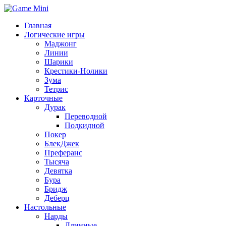
Главная
Логические игры
Маджонг
Линии
Шарики
Крестики-Нолики
Зума
Тетрис
Карточные
Дурак
Переводной
Подкидной
Покер
БлекДжек
Преферанс
Тысяча
Девятка
Бура
Бридж
Деберц
Настольные
Нарды
Длинные