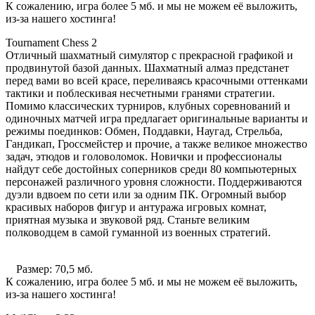
К сожалению, игра более 5 мб. и мы не можем её выложить,
из-за нашего хостинга!
Tournament Chess 2
Отличный шахматный симулятор с прекрасной графикой и
продвинутой базой данных. Шахматный алмаз предстанет
перед вами во всей красе, переливаясь красочными оттенками
тактики и поблескивая несчетными гранями стратегии.
Помимо классических турниров, клубных соревнований и
одиночных матчей игра предлагает оригинальные варианты и
режимы поединков: Обмен, Поддавки, Наугад, Стрельба,
Гандикап, Гроссмейстер и прочие, а также великое множество
задач, этюдов и головоломок. Новички и профессионалы
найдут себе достойных соперников среди 80 компьютерных
персонажей различного уровня сложности. Поддерживаются
дуэли вдвоем по сети или за одним ПК. Огромный выбор
красивых наборов фигур и антуража игровых комнат,
приятная музыка и звуковой ряд. Станьте великим
полководцем в самой гуманной из военных стратегий.
Размер: 70,5 мб.
К сожалению, игра более 5 мб. и мы не можем её выложить,
из-за нашего хостинга!