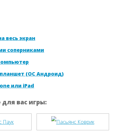
а весь экран
ми соперниками
 компьютер
 планшет (ОС Андроид)
one или iPad
для вас игры: