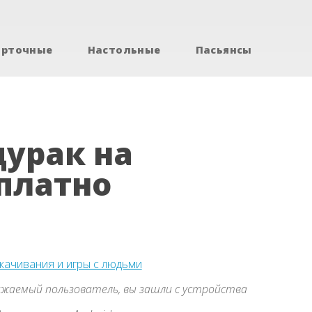
арточные
Настольные
Пасьянсы
дурак на
платно
скачивания и игры с людьми
жаемый пользователь, вы зашли с устройства