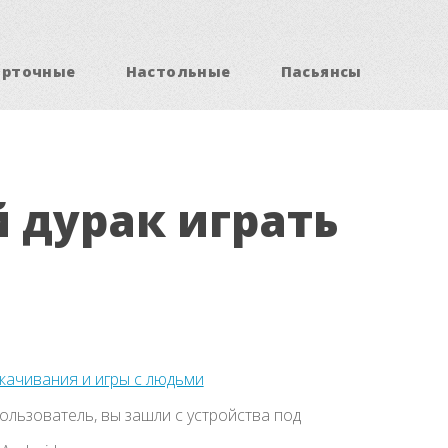
арточные
Настольные
Пасьянсы
 дурак играть
скачивания и игры с людьми
льзователь, вы зашли с устройства под