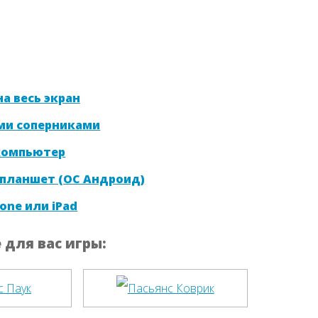
а весь экран
ми соперниками
 компьютер
 планшет (ОС Андроид)
one или iPad
для вас игры: