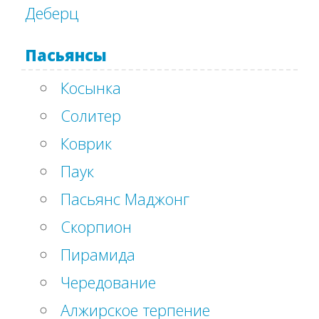
Деберц
Пасьянсы
Косынка
Солитер
Коврик
Паук
Пасьянс Маджонг
Скорпион
Пирамида
Чередование
Алжирское терпение