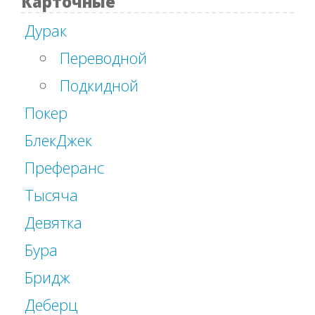
Карточные
Дурак
Переводной
Подкидной
Покер
БлекДжек
Преферанс
Тысяча
Девятка
Бура
Бридж
Деберц