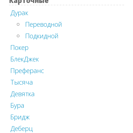
Карточные
Дурак
Переводной
Подкидной
Покер
БлекДжек
Преферанс
Тысяча
Девятка
Бура
Бридж
Деберц