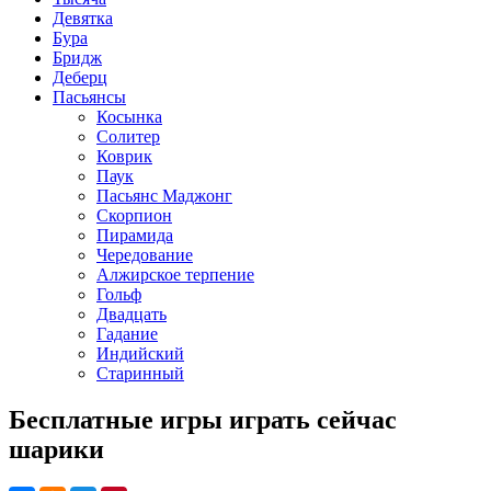
Девятка
Бура
Бридж
Деберц
Пасьянсы
Косынка
Солитер
Коврик
Паук
Пасьянс Маджонг
Скорпион
Пирамида
Чередование
Алжирское терпение
Гольф
Двадцать
Гадание
Индийский
Старинный
Бесплатные игры играть сейчас
шарики