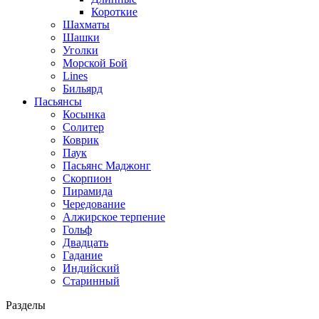
Короткие
Шахматы
Шашки
Уголки
Морской Бой
Lines
Бильярд
Пасьянсы
Косынка
Солитер
Коврик
Паук
Пасьянс Маджонг
Скорпион
Пирамида
Чередование
Алжирское терпение
Гольф
Двадцать
Гадание
Индийский
Старинный
Разделы