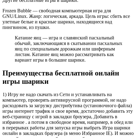
Другие бесплатные игры в шарики:
Frozen Bubble — свободная компьютерная игра для
GNU/Linux. Жанр: логическая, аркада. Цель игры: сбить все
улетные белые и красные шарики, находящиеся над
пингвином, из пушки.
Катание яиц — игра и славянский пасхальный
обычай, заключающаяся в скатывании пасхальных
яиц по специальным дорожкам или шиферным
листам. Катание яиц можно рассматривать как
вариант игры в большие шарики.
Преимущества бесплатной онлайн
игры шарики
1) Игру не надо скачать из Сети и устанавливать на
компьютер, проверять антивирусной программой, не надо
расходовать за загрузку дистрибутива (установочного файла)
игры интернет трафик и свое время, достаточно добавить эту
веб-страницу с игрой в закладки броузера, Добавить в
избранное . а потом в свободное время, например, в обед или
в перерывах работы для запуска игры выбрать Игра шарики
онлайн в закладках браузера (в меню Избранное IE). И можно