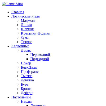
Главная
Логические игры
Маджонг
Линии
Шарики
Крестики-Нолики
Зума
Тетрис
Карточные
Дурак
Переводной
Подкидной
Покер
БлекДжек
Преферанс
Тысяча
Девятка
Бура
Бридж
Деберц
Настольные
Нарды
Длинные