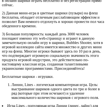
в онлайн шарики играть бесплатно и без регистрации прямо
сейчас.
2) Данная мини-игра в цветные шарики (пузыри) на флеш
бесплатна, обладает отличным расслабляющим эффектом и
позволит Вам немного отдохнуть и хорошо провести пол часа
обеденного времени.
3) Большая популярность: каждый день 3000 человек
посещают именно эту web-страницу и играют в данную
замечательную онлайн игру в шарики, Bubbles Shooter, хотя в
игровой коллекции сайта имеется множество и других мини
игр на флеш. Многие игроки бывают здесь по 10 раз в день,
что подтверждает огромную социальную значимость этого
продукта игровой индустрии, это действительно по-
настоящему классная игра, созданная талантливыми
украинскими программистами. Присоединяйтесь!
Бесплатные шарики - игрушки.
Линии, Lines - логическая компьютерная игра. Цель:
выстраивание шариков одного цвета по три и более в
ряд (которые при этом исчезают) и удаление
максимального количества шариков с игрового поля.
Игра Lines - популярная игра Линии (линес, лайнс) для