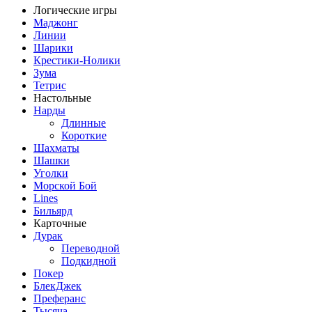
Логические игры
Маджонг
Линии
Шарики
Крестики-Нолики
Зума
Тетрис
Настольные
Нарды
Длинные
Короткие
Шахматы
Шашки
Уголки
Морской Бой
Lines
Бильярд
Карточные
Дурак
Переводной
Подкидной
Покер
БлекДжек
Преферанс
Тысяча