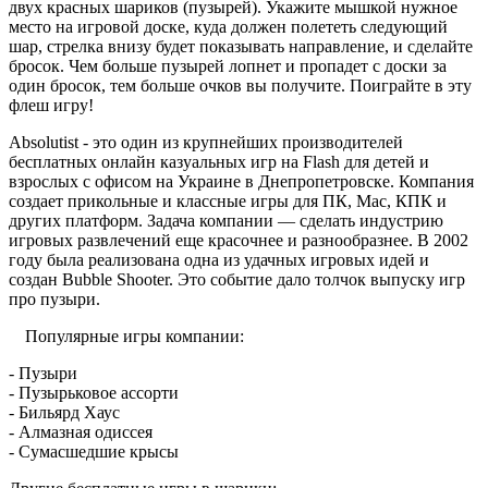
двух красных шариков (пузырей). Укажите мышкой нужное
место на игровой доске, куда должен полететь следующий
шар, стрелка внизу будет показывать направление, и сделайте
бросок. Чем больше пузырей лопнет и пропадет с доски за
один бросок, тем больше очков вы получите. Поиграйте в эту
флеш игру!
Absolutist - это один из крупнейших производителей
бесплатных онлайн казуальных игр на Flash для детей и
взрослых с офисом на Украине в Днепропетровске. Компания
создает прикольные и классные игры для ПК, Mac, КПК и
других платформ. Задача компании — сделать индустрию
игровых развлечений еще красочнее и разнообразнее. В 2002
году была реализована одна из удачных игровых идей и
создан Bubble Shooter. Это событие дало толчок выпуску игр
про пузыри.
Популярные игры компании:
- Пузыри
- Пузырьковое ассорти
- Бильярд Хаус
- Алмазная одиссея
- Сумасшедшие крысы