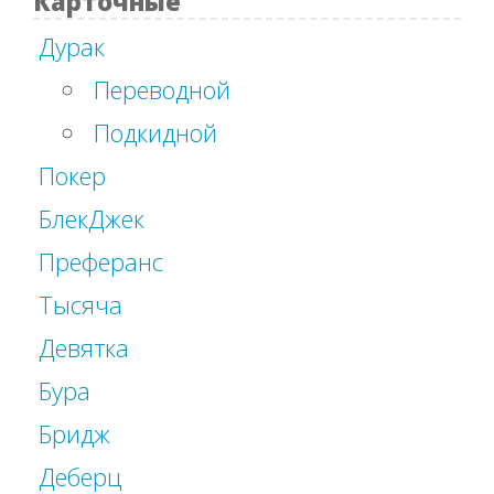
Карточные
Дурак
Переводной
Подкидной
Покер
БлекДжек
Преферанс
Тысяча
Девятка
Бура
Бридж
Деберц