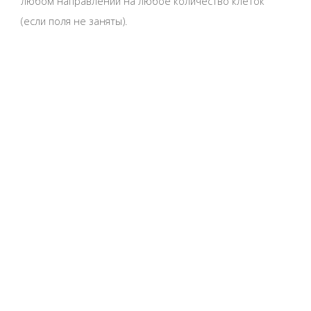
любом направлении на любое количество клеток
(если поля не заняты).