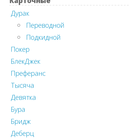
Карточные
Дурак
Переводной
Подкидной
Покер
БлекДжек
Преферанс
Тысяча
Девятка
Бура
Бридж
Деберц